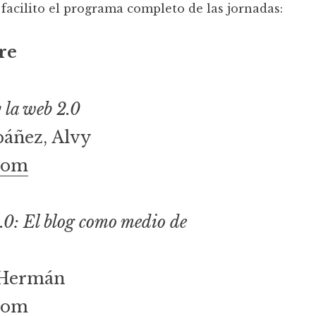
 facilito el programa completo de las jornadas:
re
 la web 2.0
báñez, Alvy
com
.0: El blog como medio de
 Hermán
com