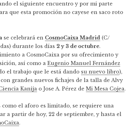
ando el siguiente encuentro y por mi parte
ra que esta promoción no cayese en saco roto
a
se celebrará en
CosmoCaixa Madrid
(C/
ndas) durante los días
2 y 3 de octubre
.
imiento a CosmoCaixa por su ofrecimiento y
sición, así como a
Eugenio Manuel Fernández
do el trabajo que le está dando
su nuevo libro
),
con grandes nuevos fichajes de la talla de Alvy
Ciencia Kanija
o Jose A. Pérez de
Mi Mesa Cojea
.
s como el aforo es limitado, se requiere una
ar a partir de hoy, 22 de septiembre, y hasta el
moCaixa
.