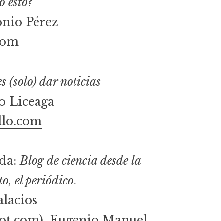
o esto?
onio Pérez
com
s (solo) dar noticias
o Liceaga
llo.com
nda:
Blog de ciencia desde la
o, el periódico
.
alacios
pot.com
), Eugenio Manuel