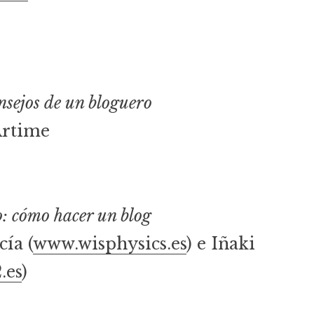
nsejos de un bloguero
Artime
o: cómo hacer un blog
ía (
www.wisphysics.es
) e Iñaki
.es
)