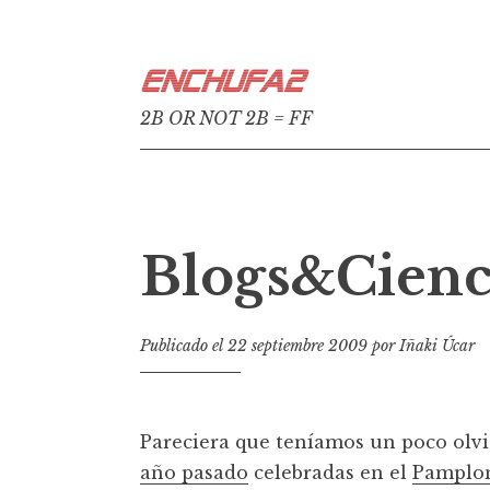
Ir
Enchufa2
al
contenido
2B OR NOT 2B = FF
Blogs&Cienc
Publicado el
22 septiembre 2009
por
Iñaki Úcar
Pareciera que teníamos un poco olvid
año pasado
celebradas en el
Pamplon