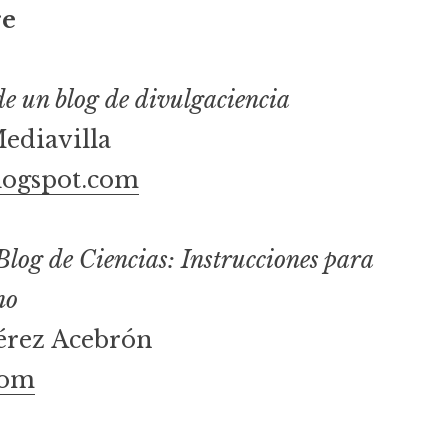
re
e un blog de divulgaciencia
ediavilla
logspot.com
og de Ciencias: Instrucciones para
no
Pérez Acebrón
com