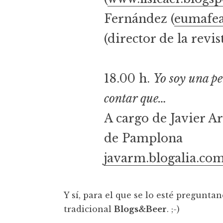
Fernández (
eumafea
(director de la revi
18.00 h.
Yo soy una pe
contar que…
A cargo de Javier Ar
de Pamplona
javarm.blogalia.co
Y sí, para el que se lo esté pregunt
tradicional
Blogs&Beer
. ;-)