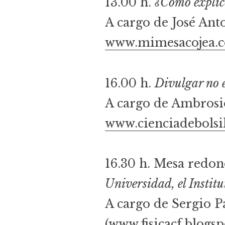
13.00 h.
¿Cómo explic
A cargo de José Ant
www.mimesacojea.
16.00 h.
Divulgar no e
A cargo de Ambrosi
www.cienciadebolsi
16.30 h. Mesa redo
Universidad, el Institut
A cargo de Sergio P
(
www.fisicacf.blogs