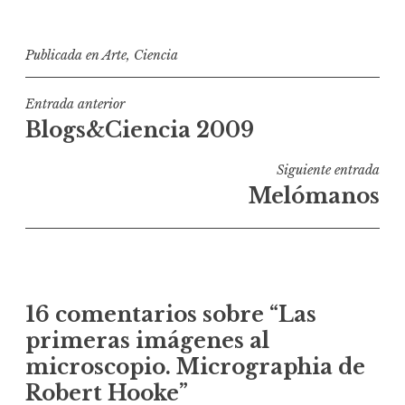
Publicada en
Arte
,
Ciencia
Navegación
Entrada anterior
Blogs&Ciencia 2009
de
entradas
Siguiente entrada
Melómanos
16 comentarios sobre “
Las
primeras imágenes al
microscopio. Micrographia de
Robert Hooke
”