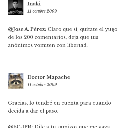
Iñaki
11 octubre 2009
1:50
@
Jose A. Pérez
:
Claro que sí, quítate el yugo
de los 200 comentarios, deja que tus
anónimos vomiten con libertad.
Doctor Mapache
11 octubre 2009
19:44
Gracias, lo tendré en cuenta para cuando
decida a dar el paso.
@
EC-JPR
:
Dile a tu «amigo» que me vaya