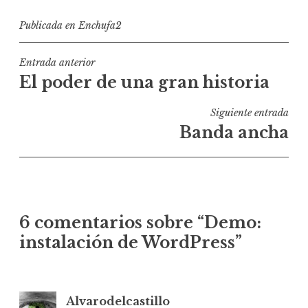
Publicada en
Enchufa2
Navegación
Entrada anterior
El poder de una gran historia
de
entradas
Siguiente entrada
Banda ancha
6 comentarios sobre “
Demo:
instalación de WordPress
”
Alvarodelcastillo