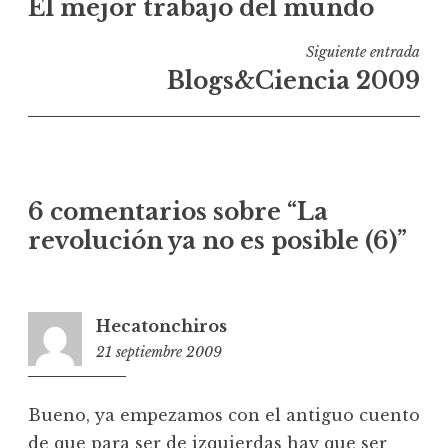
El mejor trabajo del mundo
de
entradas
Siguiente entrada
Blogs&Ciencia 2009
6 comentarios sobre “
La
revolución ya no es posible (6)
”
Hecatonchiros
21 septiembre 2009
19:42
Bueno, ya empezamos con el antiguo cuento
de que para ser de izquierdas hay que ser