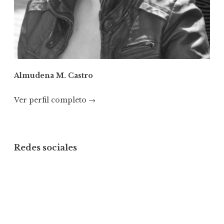
Almudena M. Castro
Ver perfil completo →
Redes sociales
Ver
Ver
Ver
perfil
perfil
perfil