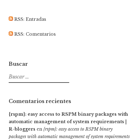
de
de
de
puratura
puratura
almudenamcastro
RSS: Entradas
RSS: Comentarios
en
en
en
Twitter
Instagram
LinkedIn
Buscar
Buscar:
Comentarios recientes
{rspm}: easy access to RSPM binary packages with
automatic management of system requirements |
R-bloggers
en
{rspm}: easy access to RSPM binary
packages with automatic management of system requirements