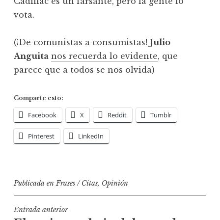
Cadillac es un farsante, pero la gente lo
vota.
(¡De comunistas a consumistas!
Julio
Anguita
nos recuerda lo evidente
, que
parece que a todos se nos olvida)
Comparte esto:
Facebook
X
Reddit
Tumblr
Pinterest
LinkedIn
Publicada en
Frases / Citas
,
Opinión
Navegación
Entrada anterior