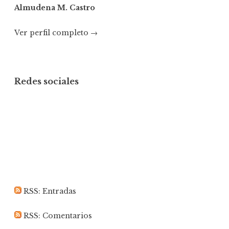
Almudena M. Castro
Ver perfil completo →
Redes sociales
Ver
Ver
Ver
perfil
perfil
perfil
de
de
de
puratura
puratura
almudenamcastro
RSS: Entradas
RSS: Comentarios
en
en
en