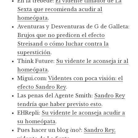
En la trébede:
El vidente timador de La
Sexta que recomienda acudir al
homeópata
.
Aventuras y Desventuras de G de Galleta:
Brujos que no predicen el efecto
Streisand o cómo luchar contra la
superstición
.
Think Future:
Su vidente le aconseja ir al
homeópata
.
Migui.com:
Videntes con poca visión: el
efecto Sandro Rey
.
Las penas del Agente Smith:
Sandro Rey
tendría que haber previsto esto
.
EHRepli:
Su vidente le aconseja acudir a
su homeópata
.
Pues hacer un blog ¿no?:
Sandro Rey,