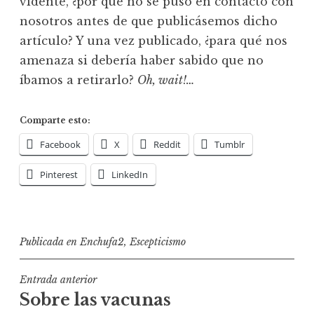
vidente, ¿por qué no se puso en contacto con
nosotros antes de que publicásemos dicho
artículo? Y una vez publicado, ¿para qué nos
amenaza si debería haber sabido que no
íbamos a retirarlo?
Oh, wait!…
Comparte esto:
Facebook
X
Reddit
Tumblr
Pinterest
LinkedIn
Publicada en
Enchufa2
,
Escepticismo
Navegación
Entrada anterior
Sobre las vacunas
de