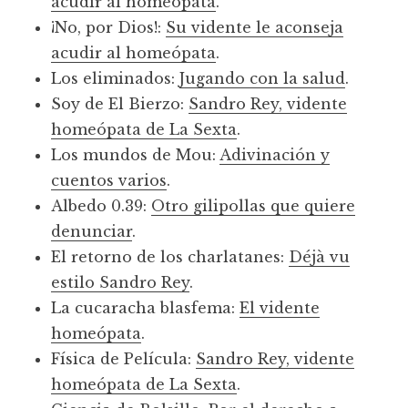
acudir al homeópata
.
¡No, por Dios!:
Su vidente le aconseja
acudir al homeópata
.
Los eliminados:
Jugando con la salud
.
Soy de El Bierzo:
Sandro Rey, vidente
homeópata de La Sexta
.
Los mundos de Mou:
Adivinación y
cuentos varios
.
Albedo 0.39:
Otro gilipollas que quiere
denunciar
.
El retorno de los charlatanes:
Déjà vu
estilo Sandro Rey
.
La cucaracha blasfema:
El vidente
homeópata
.
Física de Película:
Sandro Rey, vidente
homeópata de La Sexta
.