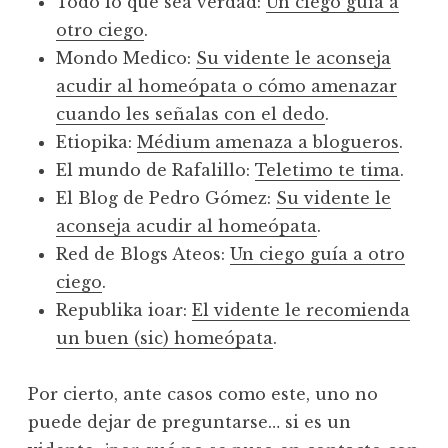
Todo lo que sea verdad:
Un ciego guía a
otro ciego
.
Mondo Medico:
Su vidente le aconseja
acudir al homeópata o cómo amenazar
cuando les señalas con el dedo
.
Etiopika:
Médium amenaza a blogueros
.
El mundo de Rafalillo:
Teletimo te tima
.
El Blog de Pedro Gómez:
Su vidente le
aconseja acudir al homeópata
.
Red de Blogs Ateos:
Un ciego guía a otro
ciego
.
Republika ioar:
El vidente le recomienda
un buen (sic) homeópata
.
Por cierto, ante casos como este, uno no
puede dejar de preguntarse… si es un