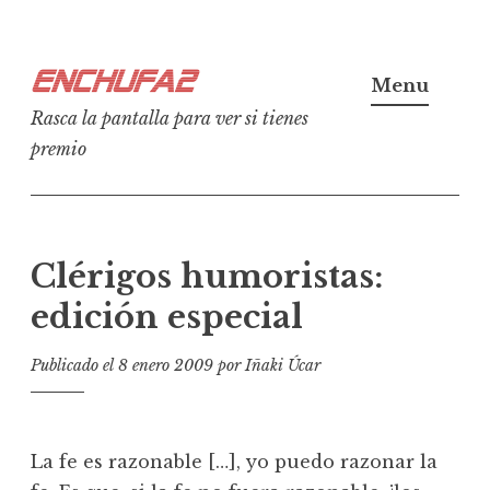
Ir
Enchufa2
al
Menu
contenido
Rasca la pantalla para ver si tienes
premio
Clérigos humoristas:
edición especial
Publicado el
8 enero 2009
por
Iñaki Úcar
La fe es razonable […], yo puedo razonar la