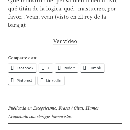
Qué monstruo del pensamiento deductivo,
qué titán de la lógica, qué… mastuerzo, por
favor… Vean, vean (visto en
El rey de la
baraja
):
Ver vídeo
Comparte esto:
Facebook
X
Reddit
Tumblr
Pinterest
LinkedIn
Publicada en
Escepticismo
,
Frases / Citas
,
Humor
Etiquetado con
clérigos humoristas