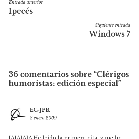
Navegación
Entrada anterior
Ipecés
de
entradas
Siguiente entrada
Windows 7
36 comentarios sobre “
Clérigos
humoristas: edición especial
”
EC-JPR
8 enero 2009
19:51
JAJAJAJA He leído la primera cita, y me he