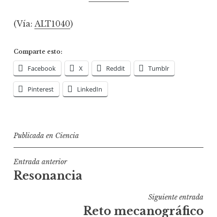
(Vía:
ALT1040
)
Comparte esto:
Facebook
X
Reddit
Tumblr
Pinterest
LinkedIn
Publicada en
Ciencia
Navegación
Entrada anterior
Resonancia
de
entradas
Siguiente entrada
Reto mecanográfico