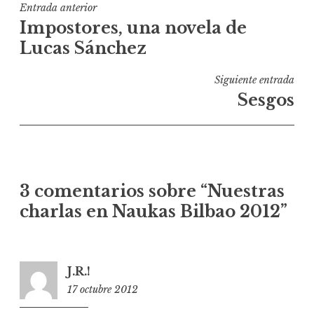
Navegación
Entrada anterior
Impostores, una novela de
de
Lucas Sánchez
entradas
Siguiente entrada
Sesgos
3 comentarios sobre “
Nuestras
charlas en Naukas Bilbao 2012
”
J.R.!
17 octubre 2012
12:58