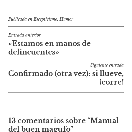
Publicada en
Escepticismo
,
Humor
Navegación
Entrada anterior
«Estamos en manos de
de
delincuentes»
entradas
Siguiente entrada
Confirmado (otra vez): si llueve,
¡corre!
13 comentarios sobre “
Manual
del buen magufo
”