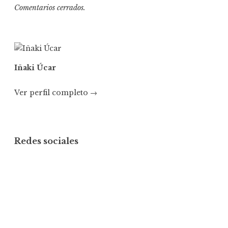
Comentarios cerrados.
Iñaki Úcar
Ver perfil completo →
Redes sociales
Ver
Ver
Ver
perfil
perfil
perfil
de
de
de