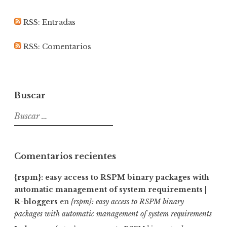
Enchufa2
iucar
Enchufa2
RSS: Entradas
RSS: Comentarios
en
en
en
Twitter
LinkedIn
GitHub
Buscar
Buscar:
Comentarios recientes
{rspm}: easy access to RSPM binary packages with
automatic management of system requirements |
R-bloggers
en
{rspm}: easy access to RSPM binary
packages with automatic management of system requirements