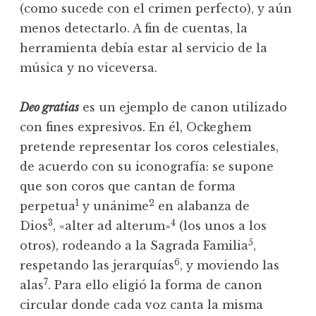
(como sucede con el crimen perfecto), y aún
menos detectarlo. A fin de cuentas, la
herramienta debía estar al servicio de la
música y no viceversa.
Deo gratias
es un ejemplo de canon utilizado
con fines expresivos. En él, Ockeghem
pretende representar los coros celestiales,
de acuerdo con su iconografía: se supone
que son coros que cantan de forma
1
2
perpetua
y unánime
en alabanza de
3
4
Dios
, «alter ad alterum»
(los unos a los
5
otros), rodeando a la Sagrada Familia
,
6
respetando las jerarquías
, y moviendo las
7
alas
. Para ello eligió la forma de canon
circular donde cada voz canta la misma