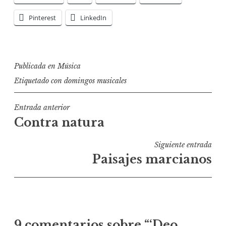
Pinterest
LinkedIn
Publicada en
Música
Etiquetado con
domingos musicales
Navegación
Entrada anterior
Contra natura
de
entradas
Siguiente entrada
Paisajes marcianos
9 comentarios sobre “
‘Deo