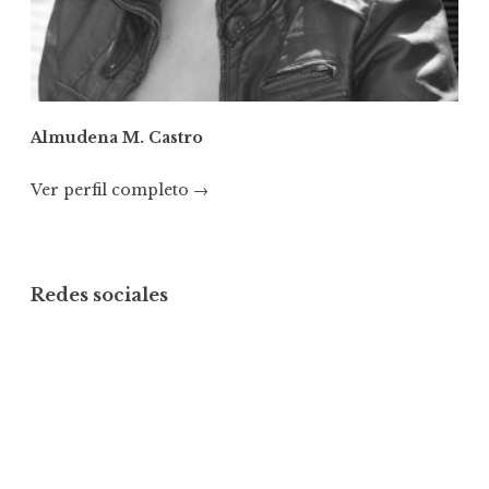
Almudena M. Castro
Ver perfil completo →
Redes sociales
Ver
Ver
Ver
perfil
perfil
perfil
de
de
de