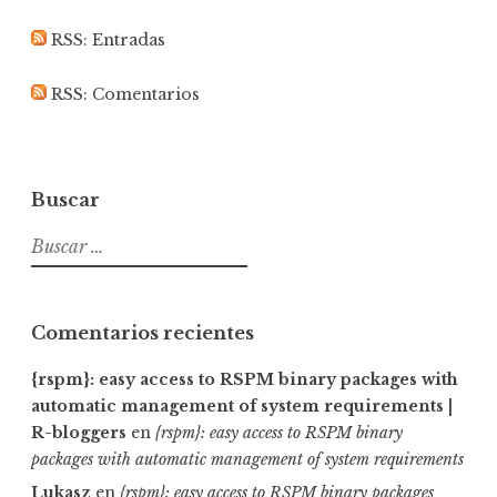
puratura
puratura
almudenamcastro
RSS: Entradas
RSS: Comentarios
en
en
en
Twitter
Instagram
LinkedIn
Buscar
Buscar:
Comentarios recientes
{rspm}: easy access to RSPM binary packages with
automatic management of system requirements |
R-bloggers
en
{rspm}: easy access to RSPM binary
packages with automatic management of system requirements
Lukasz
en
{rspm}: easy access to RSPM binary packages